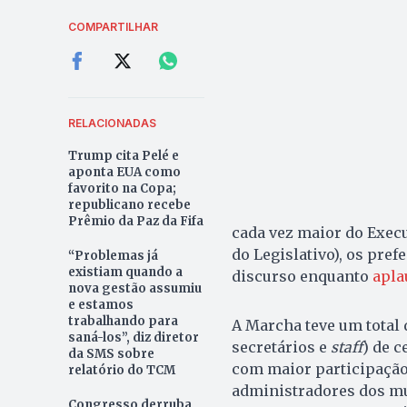
COMPARTILHAR
RELACIONADAS
Trump cita Pelé e
aponta EUA como
favorito na Copa;
republicano recebe
Prêmio da Paz da Fifa
cada vez maior do Exec
do Legislativo), os pref
“Problemas já
existiam quando a
discurso enquanto
apla
nova gestão assumiu
e estamos
trabalhando para
A Marcha teve um total 
saná-los”, diz diretor
secretários e
staff
) de c
da SMS sobre
com maior participação
relatório do TCM
administradores dos mun
Congresso derruba