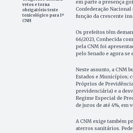
em parte a presença goi
vetos e torna
Confederação Nacional 
obrigatório teste
toxicológico para 1ª
função da crescente ins
CNH
Os prefeitos têm deman
66/2023, Conhecida como
pela CNM foi apresenta
pelo Senado e agora se
Neste assunto, a CNM bu
Estados e Municípios; 
Próprios de Previdência
previdenciária) e a des
Regime Especial de Prec
de juros de até 4%, em v
A CNM exige também pro
aterros sanitários. Ped