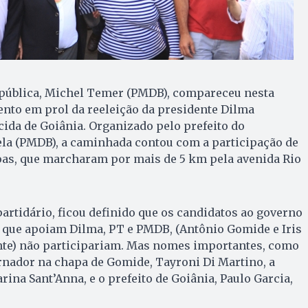
epública, Michel Temer (PMDB), compareceu nesta
vento em prol da reeleição da presidente Dilma
ida de Goiânia. Organizado pelo prefeito do
ela (PMDB), a caminhada contou com a participação de
oas, que marcharam por mais de 5 km pela avenida Rio
rtidário, ficou definido que os candidatos ao governo
s que apoiam Dilma, PT e PMDB, (Antônio Gomide e Iris
te) não participariam. Mas nomes importantes, como
rnador na chapa de Gomide, Tayroni Di Martino, a
ina Sant’Anna, e o prefeito de Goiânia, Paulo Garcia,