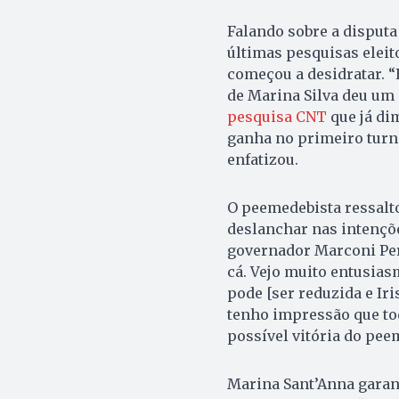
Falando sobre a disputa
últimas pesquisas eleit
começou a desidratar. 
de Marina Silva deu um 
pesquisa CNT
que já di
ganha no primeiro turn
enfatizou.
O peemedebista ressalto
deslanchar nas intençõe
governador Marconi Peril
cá. Vejo muito entusiasm
pode [ser reduzida e Iri
tenho impressão que tod
possível vitória do pee
Marina Sant’Anna garan