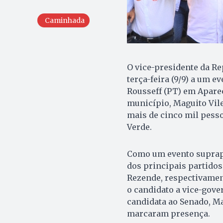
Caminhada
O vice-presidente da R
terça-feira (9/9) a um e
Rousseff (PT) em Aparec
município, Maguito Vil
mais de cinco mil pess
Verde.
Como um evento suprapa
dos principais partido
Rezende, respectivamen
o candidato a vice-gove
candidata ao Senado, Mar
marcaram presença.