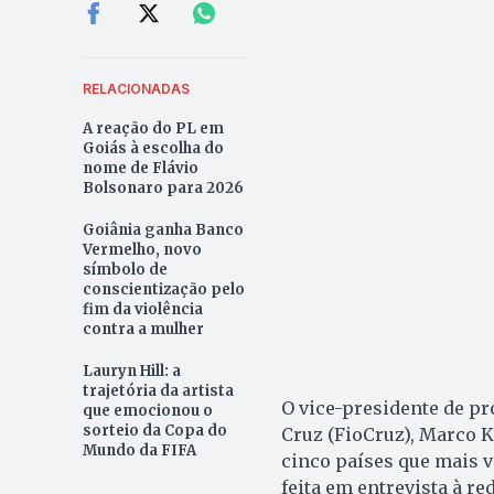
RELACIONADAS
A reação do PL em
Goiás à escolha do
nome de Flávio
Bolsonaro para 2026
Goiânia ganha Banco
Vermelho, novo
símbolo de
conscientização pelo
fim da violência
contra a mulher
Lauryn Hill: a
trajetória da artista
O vice-presidente de p
que emocionou o
sorteio da Copa do
Cruz (FioCruz), Marco Kr
Mundo da FIFA
cinco países que mais v
feita em entrevista à re