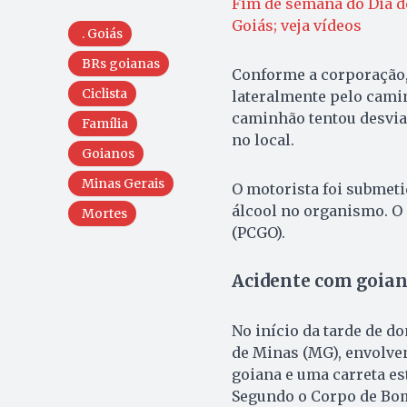
Fim de semana do Dia d
Goiás; veja vídeos
. Goiás
BRs goianas
Conforme a corporação, 
Ciclista
lateralmente pelo cami
caminhão tentou desvia
Família
no local.
Goianos
Minas Gerais
O motorista foi submeti
álcool no organismo. O 
Mortes
(PCGO).
Acidente com goia
No início da tarde de d
de Minas (MG), envolve
goiana e uma carreta e
Segundo o Corpo de Bom