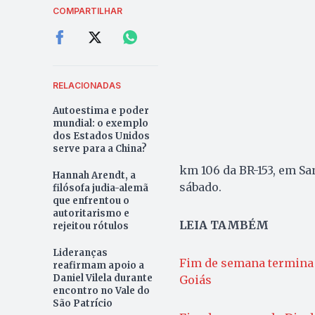
COMPARTILHAR
RELACIONADAS
Autoestima e poder
mundial: o exemplo
dos Estados Unidos
serve para a China?
km 106 da BR-153, em Sa
Hannah Arendt, a
sábado.
filósofa judia-alemã
que enfrentou o
autoritarismo e
LEIA TAMBÉM
rejeitou rótulos
Lideranças
Fim de semana termina 
reafirmam apoio a
Daniel Vilela durante
Goiás
encontro no Vale do
São Patrício