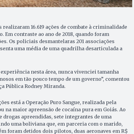
is realizaram 16.619 ações de combate à criminalidade
o. Em contraste ao ano de 2018, quando foram
ões. Os policiais desmantelaras 201 associações
esenta uma média de uma quadrilha desarticulada a
 experiência nesta área, nunca vivenciei tamanha
inosos em tão pouco tempo de um governo”, comentou
ça Pública Rodney Miranda.
ões está a Operação Puro Sangue, realizada pela
ltou na maior apreensão de cocaína pura em Goiás. Ao
de drogas apreendidas, sete integrantes de uma
indo uma boliviana que, em parceria com o marido,
ém foram detidos dois pilotos, duas aeronaves em R$