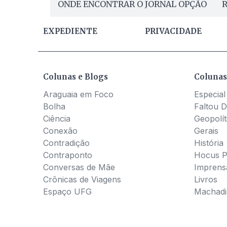
ONDE ENCONTRAR O JORNAL OPÇÃO
R
EXPEDIENTE
PRIVACIDADE
Colunas e Blogs
Colunas
Araguaia em Foco
Especial
Bolha
Faltou D
Ciência
Geopolít
Conexão
Gerais
Contradição
História
Contraponto
Hocus 
Conversas de Mãe
Imprens
Crônicas de Viagens
Livros
Espaço UFG
Machadia