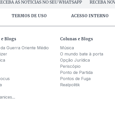
ECEBA AS NOTÍCIAS NO SEU WHATSAPP
RECEBA NOV
TERMOS DE USO
ACESSO INTERNO
 e Blogs
Colunas e Blogs
 da Guerra Oriente Médio
Música
izer
O mundo bate à porta
ica
Opção Jurídica
Periscópio
Ponto de Partida
Pocus
Pontos de Fuga
a
Realpolitik
nices...