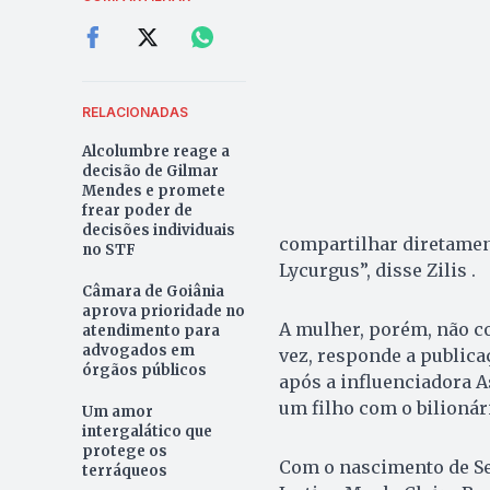
RELACIONADAS
Alcolumbre reage a
decisão de Gilmar
Mendes e promete
frear poder de
decisões individuais
compartilhar diretament
no STF
Lycurgus”, disse Zilis .
Câmara de Goiânia
aprova prioridade no
A mulher, porém, não co
atendimento para
advogados em
vez, responde a public
órgãos públicos
após a influenciadora A
um filho com o bilionár
Um amor
intergalático que
protege os
Com o nascimento de Se
terráqueos