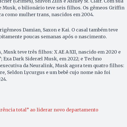
cher (Grimes), Shivon Zilis e Ashley St. Clair. Com sua
 Musk, o bilionário teve seis filhos. Os gêmeos Griffin
fica como mulher trans, nascidos em 2004.
rigêmeos Damian, Saxon e Kai. O casal também teve
bitamente poucas semanas após o nascimento.
 Musk teve três filhos: X AE A-XII, nascido em 2020 e
 Exa Dark Sideræl Musk, em 2022; e Techno
executiva da Neuralink, Musk agora tem quatro filhos:
re, Seldon Lycurgus e um bebê cujo nome não foi
24.
ência total” ao liderar novo departamento