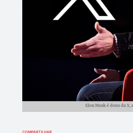
Elon Musk é dono da X, 
COMPARTILHAR