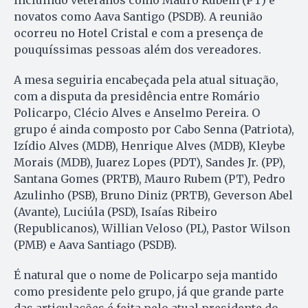
incluindo veteranos como Mauro Rubem (PT) e
novatos como Aava Santigo (PSDB). A reunião
ocorreu no Hotel Cristal e com a presença de
pouquíssimas pessoas além dos vereadores.
A mesa seguiria encabeçada pela atual situação,
com a disputa da presidência entre Romário
Policarpo, Clécio Alves e Anselmo Pereira. O
grupo é ainda composto por Cabo Senna (Patriota),
Izídio Alves (MDB), Henrique Alves (MDB), Kleybe
Morais (MDB), Juarez Lopes (PDT), Sandes Jr. (PP),
Santana Gomes (PRTB), Mauro Rubem (PT), Pedro
Azulinho (PSB), Bruno Diniz (PRTB), Geverson Abel
(Avante), Luciúla (PSD), Isaías Ribeiro
(Republicanos), Willian Veloso (PL), Pastor Wilson
(PMB) e Aava Santiago (PSDB).
É natural que o nome de Policarpo seja mantido
como presidente pelo grupo, já que grande parte