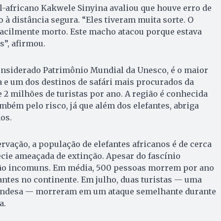
ul-africano Kakwele Sinyina avaliou que houve erro de
 à distância segura. “Eles tiveram muita sorte. O
facilmente morto. Este macho atacou porque estava
s”, afirmou.
onsiderado Patrimônio Mundial da Unesco, é o maior
ta e um dos destinos de safári mais procurados da
e 2 milhões de turistas por ano. A região é conhecida
mbém pelo risco, já que além dos elefantes, abriga
os.
vação, a população de elefantes africanos é de cerca
écie ameaçada de extinção. Apesar do fascínio
 são incomuns. Em média, 500 pessoas morrem por ano
ntes no continente. Em julho, duas turistas — uma
landesa — morreram em um ataque semelhante durante
a.