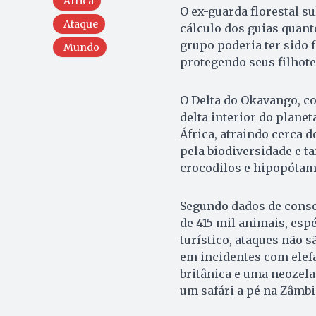
África
O ex-guarda florestal s
Ataque
cálculo dos guias quanto
grupo poderia ter sido 
Mundo
protegendo seus filhote
O Delta do Okavango, c
delta interior do plane
África, atraindo cerca d
pela biodiversidade e ta
crocodilos e hipopótam
Segundo dados de conser
de 415 mil animais, esp
turístico, ataques não
em incidentes com elefa
britânica e uma neoze
um safári a pé na Zâmbi