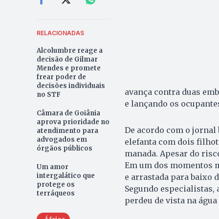
RELACIONADAS
Alcolumbre reage a
decisão de Gilmar
Mendes e promete
frear poder de
decisões individuais
avança contra duas emb
no STF
e lançando os ocupante
Câmara de Goiânia
aprova prioridade no
De acordo com o jornal
atendimento para
advogados em
elefanta com dois filho
órgãos públicos
manada. Apesar do risco
Em um dos momentos mai
Um amor
intergalático que
e arrastada para baixo 
protege os
Segundo especialistas, a
terráqueos
perdeu de vista na água