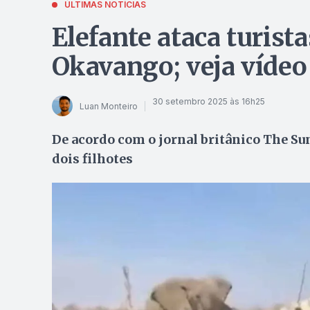
ÚLTIMAS NOTÍCIAS
Elefante ataca turist
Okavango; veja vídeo
30 setembro 2025 às 16h25
Luan Monteiro
De acordo com o jornal britânico The Su
dois filhotes