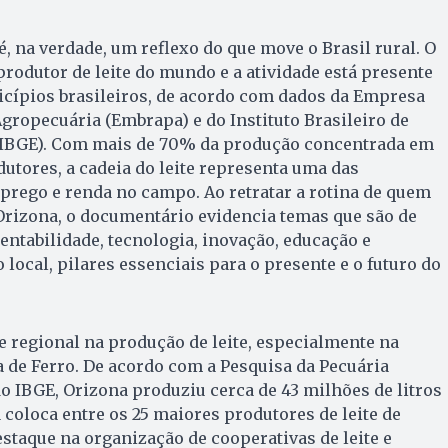
é, na verdade, um reflexo do que move o Brasil rural. O
produtor de leite do mundo e a atividade está presente
ípios brasileiros, de acordo com dados da Empresa
Agropecuária (Embrapa) e do Instituto Brasileiro de
a (IBGE). Com mais de 70% da produção concentrada em
tores, a cadeia do leite representa uma das
prego e renda no campo. Ao retratar a rotina de quem
Orizona, o documentário evidencia temas que são de
entabilidade, tecnologia, inovação, educação e
local, pilares essenciais para o presente e o futuro do
 regional na produção de leite, especialmente na
 de Ferro. De acordo com a Pesquisa da Pecuária
o IBGE, Orizona produziu cerca de 43 milhões de litros
a coloca entre os 25 maiores produtores de leite de
staque na organização de cooperativas de leite e