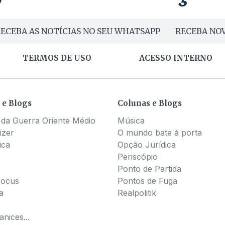
ECEBA AS NOTÍCIAS NO SEU WHATSAPP
RECEBA NOV
TERMOS DE USO
ACESSO INTERNO
 e Blogs
Colunas e Blogs
 da Guerra Oriente Médio
Música
izer
O mundo bate à porta
ica
Opção Jurídica
Periscópio
Ponto de Partida
Pocus
Pontos de Fuga
a
Realpolitik
nices...