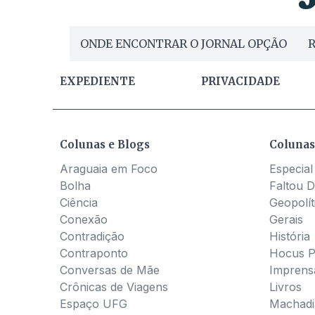
ONDE ENCONTRAR O JORNAL OPÇÃO
R
EXPEDIENTE
PRIVACIDADE
Colunas e Blogs
Colunas
Araguaia em Foco
Especial
Bolha
Faltou D
Ciência
Geopolít
Conexão
Gerais
Contradição
História
Contraponto
Hocus 
Conversas de Mãe
Imprens
Crônicas de Viagens
Livros
Espaço UFG
Machadia