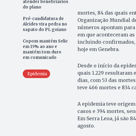
atender beneficiários
do plano
mortes, 84 das quais ent
Pré-candidatura de
Organização Mundial de
Alcides vira pedra no
números apontam para 
sapato do PL goiano
em que aconteceram as 8
Copom mantém Selic
incluindo confirmados, 
em 15% ao ano e
hoje em Genebra.
mantém tom duro
em comunicado
Desde o início da epide
quais 1.229 resultaram 
Epidemia
dias, com 53 das mortes 
teve 466 mortes e 834 c
A epidemia teve origem 
casos e 394 mortes, sen
Em Serra Leoa, já são 84
agosto.