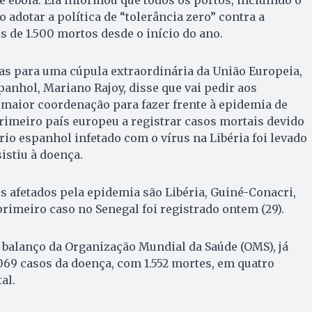
e ebola. Ela informou que todos os portos, incluindo o
o adotar a política de “tolerância zero” contra a
s de 1.500 mortos desde o início do ano.
as para uma cúpula extraordinária da União Europeia,
anhol, Mariano Rajoy, disse que vai pedir aos
 maior coordenação para fazer frente à epidemia de
primeiro país europeu a registrar casos mortais devido
io espanhol infetado com o vírus na Libéria foi levado
istiu à doença.
s afetados pela epidemia são Libéria, Guiné-Conacri,
primeiro caso no Senegal foi registrado ontem (29).
 balanço da Organização Mundial da Saúde (OMS), já
069 casos da doença, com 1.552 mortes, em quatro
al.