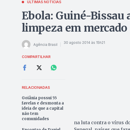
ÚLTIMAS NOTÍCIAS
Ebola: Guiné-Bissau
limpeza em mercado d
30 agosto 2014 às 15h21
Agência Brasil
COMPARTILHAR
RELACIONADAS
Goiânia possui 55
favelas e desmonta a
ideia de que a capital
não tem
comunidades
na luta contra o vírus d
Senegal, países que faz
Encontro de Daniel