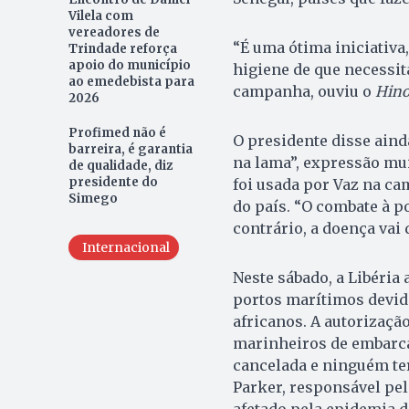
Vilela com
vereadores de
“É uma ótima iniciativa
Trindade reforça
apoio do município
higiene de que necessit
ao emedebista para
campanha, ouviu o
Hino
2026
Profimed não é
O presidente disse ain
barreira, é garantia
na lama”, expressão mui
de qualidade, diz
presidente do
foi usada por Vaz na c
Simego
do país. “O combate à p
contrário, a doença vai 
Internacional
Neste sábado, a Libéria
portos marítimos devido
africanos. A autorizaçã
marinheiros de embarca
cancelada e ninguém te
Parker, responsável pel