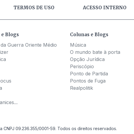
TERMOS DE USO
ACESSO INTERNO
 e Blogs
Colunas e Blogs
 da Guerra Oriente Médio
Música
izer
O mundo bate à porta
ica
Opção Jurídica
Periscópio
Ponto de Partida
Pocus
Pontos de Fuga
a
Realpolitik
nices...
a CNPJ 09.236.355/0001-59. Todos os direitos reservados.