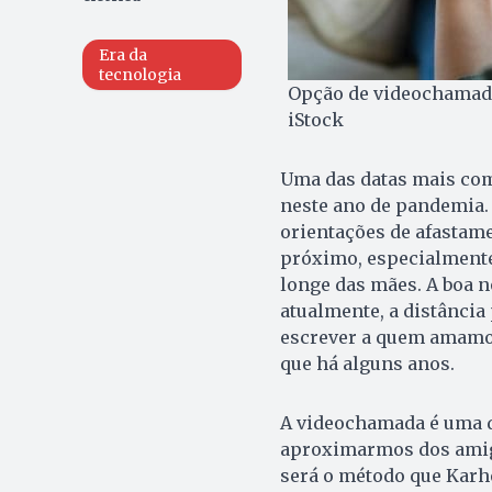
Era da
tecnologia
Opção de videochamada
iStock
Uma das datas mais com
neste ano de pandemia
orientações de afastame
próximo, especialmente
longe das mães. A boa n
atualmente, a distância
escrever a quem amamos
que há alguns anos.
A videochamada é uma 
aproximarmos dos amigo
será o método que Karhe