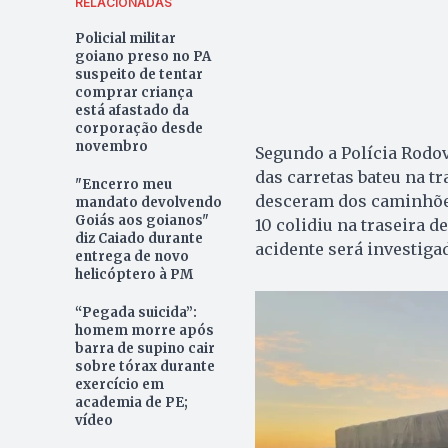
RELACIONADAS
Policial militar
goiano preso no PA
suspeito de tentar
comprar criança
está afastado da
corporação desde
novembro
Segundo a Polícia Rodov
das carretas bateu na tr
"Encerro meu
desceram dos caminhões
mandato devolvendo
Goiás aos goianos"
10 colidiu na traseira d
diz Caiado durante
acidente será investiga
entrega de novo
helicóptero à PM
“Pegada suicida”:
homem morre após
barra de supino cair
sobre tórax durante
exercício em
academia de PE;
vídeo