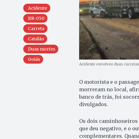
Acidente
BR-050
Carreta
Catalão
Duas mortes
Goiás
Acidente envolveu duas carreta
O motorista e o passage
morreram no local, afir
banco de trás, foi soco
divulgados.
Os dois caminhoneiros 
que deu negativo, e o o
complementares. Quando 