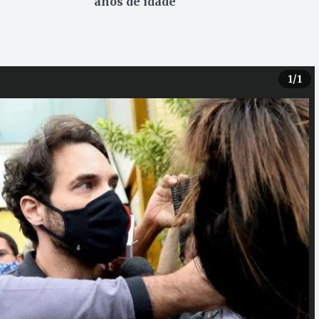
anos de idade
1
/1