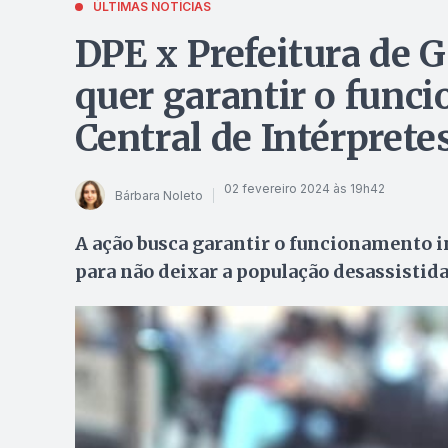
ÚLTIMAS NOTÍCIAS
DPE x Prefeitura de G
quer garantir o func
Central de Intérprete
02 fevereiro 2024 às 19h42
Bárbara Noleto
A ação busca garantir o funcionamento in
para não deixar a população desassistid