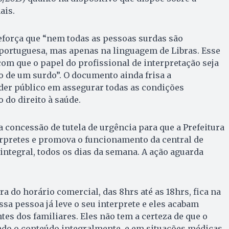
ais.
eforça que “nem todas as pessoas surdas são
 portuguesa, mas apenas na linguagem de Libras. Esse
 com que o papel do profissional de interpretação seja
o de um surdo”. O documento ainda frisa a
der público em assegurar todas as condições
 do direito à saúde.
a concessão de tutela de urgência para que a Prefeitura
érpretes e promova o funcionamento da central de
integral, todos os dias da semana. A ação aguarda
a do horário comercial, das 8hrs até as 18hrs, fica na
sa pessoa já leve o seu interprete e eles acabam
es dos familiares. Eles não tem a certeza de que o
ndo o conteúdo integralmente, e em situações médicas