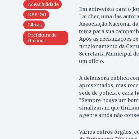
Acessibilidade
Em entrevista para o
Jo
DPE-GO
Larcher, uma das autora
Associação Nacional de
Libras
tema para sua campanha 
Prefeitura de
Após as reclamações re
Goiânia
funcionamento da Centra
Secretaria Municipal de
um ofício.
A defensora pública con
apresentados, mas reco
sede de polícia e cada h
“Sempre houve um bom r
sinalizaram que tinham
a gente ainda não conseg
Vários outros órgãos, c