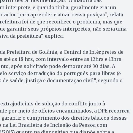
 partir desta movimentação. “A maioria das
um interprete, e quando tinha, geralmente era um
ntariou para aprender e atuar nessa posição”, relata
prefeitura foi de que reconhece o problema, mas que
que garantir seus próprios interpretes, não seria uma
va da prefeitura”, explica.
a Prefeitura de Goiânia, a Central de Intérpretes de
 até as 18 hrs, com intervalo entre as 12hrs e 13hrs.
to, após solicitado pode demorar até 30 dias. A
elo serviço de tradução do português para libras (e
s de saúde, justiça e documentação civil”, segundo o
extrajudiciais de solução do conflito junto à
nte por meio de ofícios encaminhados, a DPE recorreu
a garantir o cumprimento dos direitos básicos dessas
o na Lei Brasileira de Inclusão da Pessoa com
46/2015) quanto na dispositivo que dispõe sobre a