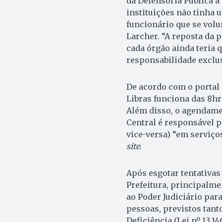
da Defensoria Pública a
instituições não tinha 
funcionário que se volu
Larcher. “A reposta da 
cada órgão ainda teria 
responsabilidade exclusi
De acordo com o portal d
Libras funciona das 8hrs
Além disso, o agendamen
Central é responsável p
vice-versa) “em serviço
site
.
Após esgotar tentativas 
Prefeitura, principalme
ao Poder Judiciário par
pessoas, previstos tant
Deficiência (Lei nº 13.1