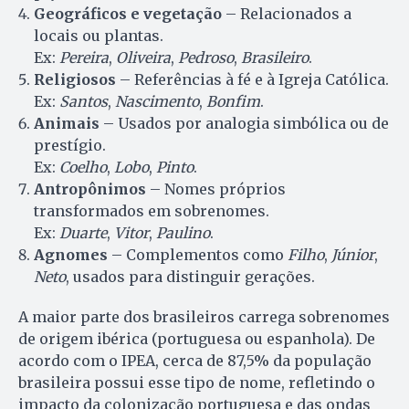
Geográficos e vegetação
– Relacionados a
locais ou plantas.
Ex:
Pereira
,
Oliveira
,
Pedroso
,
Brasileiro
.
Religiosos
– Referências à fé e à Igreja Católica.
Ex:
Santos
,
Nascimento
,
Bonfim
.
Animais
– Usados por analogia simbólica ou de
prestígio.
Ex:
Coelho
,
Lobo
,
Pinto
.
Antropônimos
– Nomes próprios
transformados em sobrenomes.
Ex:
Duarte
,
Vitor
,
Paulino
.
Agnomes
– Complementos como
Filho
,
Júnior
,
Neto
, usados para distinguir gerações.
A maior parte dos brasileiros carrega sobrenomes
de origem ibérica (portuguesa ou espanhola). De
acordo com o IPEA, cerca de 87,5% da população
brasileira possui esse tipo de nome, refletindo o
impacto da colonização portuguesa e das ondas