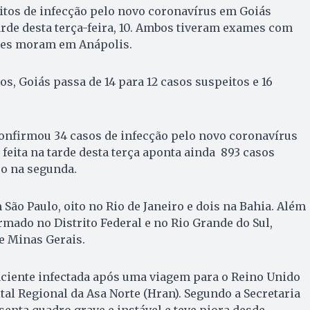
itos de infecção pelo novo coronavírus em Goiás
rde desta terça-feira, 10. Ambos tiveram exames com
Eles moram em Anápolis.
s, Goiás passa de 14 para 12 casos suspeitos e 16
confirmou 34 casos de infecção pelo novo coronavírus
, feita na tarde desta terça aponta ainda 893 casos
so na segunda.
 São Paulo, oito no Rio de Janeiro e dois na Bahia. Além
rmado no Distrito Federal e no Rio Grande do Sul,
 e Minas Gerais.
paciente infectada após uma viagem para o Reino Unido
tal Regional da Asa Norte (Hran). Segundo a Secretaria
senta quadro grave e instável e teve piora desde