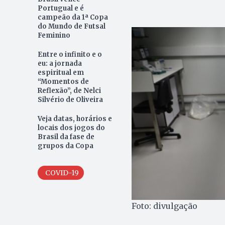
Portugual e é
campeão da 1ª Copa
do Mundo de Futsal
Feminino
Entre o infinito e o
eu: a jornada
espiritual em
“Momentos de
Reflexão”, de Nelci
Silvério de Oliveira
Veja datas, horários e
locais dos jogos do
Brasil da fase de
grupos da Copa
COVID-19
Foto: divulgação