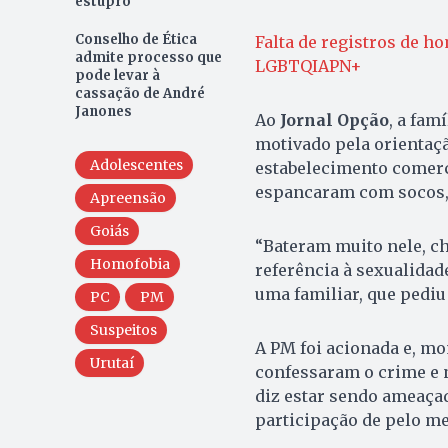
estupro
Conselho de Ética
Falta de registros de h
admite processo que
LGBTQIAPN+
pode levar à
cassação de André
Janones
Ao
Jornal Opção
, a fam
motivado pela orientaçã
Adolescentes
estabelecimento comerc
espancaram com socos, 
Apreensão
Goiás
“Bateram muito nele, c
Homofobia
referência à sexualidade
uma familiar, que pediu
PC
PM
Suspeitos
A PM foi acionada e, m
Urutaí
confessaram o crime e n
diz estar sendo ameaçad
participação de pelo m