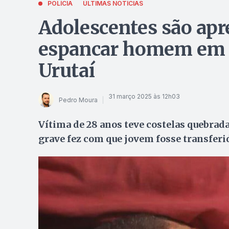
POLÍCIA
ÚLTIMAS NOTÍCIAS
Adolescentes são apr
espancar homem em 
Urutaí
31 março 2025 às 12h03
Pedro Moura
Vítima de 28 anos teve costelas quebrad
grave fez com que jovem fosse transferi