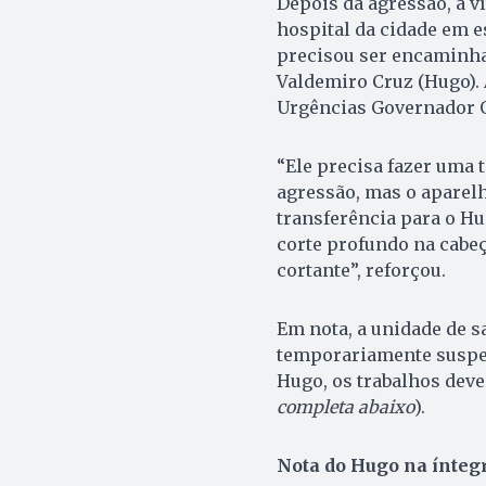
Depois da agressão, a v
hospital da cidade em e
precisou ser encaminhad
Valdemiro Cruz (Hugo). 
Urgências Governador O
“Ele precisa fazer uma 
agressão, mas o aparel
transferência para o Hu
corte profundo na cabe
cortante”, reforçou.
Em nota, a unidade de s
temporariamente suspen
Hugo, os trabalhos dev
completa abaixo
).
Nota do Hugo na íntegr