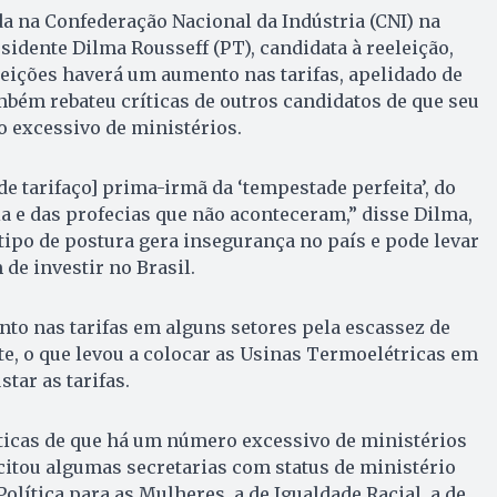
da na Confederação Nacional da Indústria (CNI) na
residente Dilma Rousseff (PT), candidata à reeleição,
eições haverá um aumento nas tarifas, apelidado de
ambém rebateu críticas de outros candidatos de que seu
excessivo de ministérios.
de tarifaço] prima-irmã da ‘tempestade perfeita’, do
 e das profecias que não aconteceram,” disse Dilma,
tipo de postura gera insegurança no país e pode levar
de investir no Brasil.
nto nas tarifas em alguns setores pela escassez de
e, o que levou a colocar as Usinas Termoelétricas em
tar as tarifas.
ticas de que há um número excessivo de ministérios
itou algumas secretarias com status de ministério
olítica para as Mulheres, a de Igualdade Racial, a de