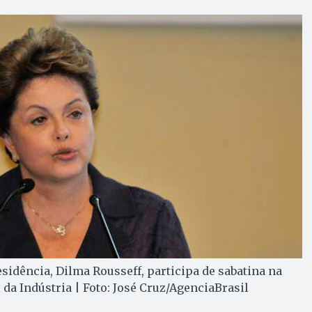
esidência, Dilma Rousseff, participa de sabatina na
da Indústria | Foto: José Cruz/AgenciaBrasil