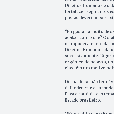
Direitos Humanos e o d
fortalecer segmentos es
pastas deveriam ser ext
“Eu gostaria muito de s
acabar com o quê? O sta
o empoderamento das mul
Direitos Humanos, dand
sucessivamente. Rigoro
orgânico da palavra, n
elas têm um motivo polí
Dilma disse não ter dúv
defendeu que a as muda
Para a candidata, o te
Estado brasileiro.
“Só acredito que o Bras