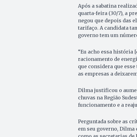
Após a sabatina realiza
quarta-feira (30/7), a p
negou que depois das el
tarifaço. A candidata t
governo tem um número 
“Eu acho essa história [
racionamento de energia
que considera que esse 
as empresas a deixarem 
Dilma justificou o aume
chuvas na Região Sudest
funcionamento e a reajus
Perguntada sobre as crí
em seu governo, Dilma c
como as secretarias de P