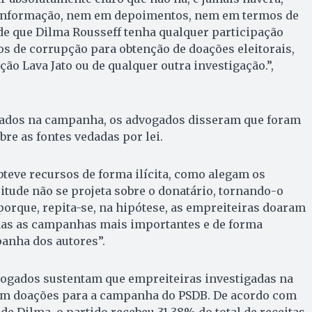
 informação, nem em depoimentos, nem em termos de
de que Dilma Rousseff tenha qualquer participação
tos de corrupção para obtenção de doações eleitorais,
ão Lava Jato ou de qualquer outra investigação.”,
izados na campanha, os advogados disseram que foram
re as fontes vedadas por lei.
obteve recursos de forma ilícita, como alegam os
citude não se projeta sobre o donatário, tornando-o
 porque, repita-se, na hipótese, as empreiteiras doaram
das as campanhas mais importantes e de forma
anha dos autores”.
vogados sustentam que empreiteiras investigadas na
am doações para a campanha do PSDB. De acordo com
de Dilma, o partido recebeu 31,38% do total de receitas