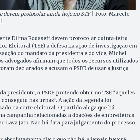
e devem protocolar ainda hoje no STF
| Foto: Marcelo
il
ente Dilma Rousseff devem protocolar quinta-feira
ior Eleitoral (TSE) a defesa na ação de investigação em
assação do mandato da presidenta e do vice, Michel
s advogados afirmam que todos os recursos utilizados
oram declarados e acusam o PSDB de usar a Justiça
da presidente, o PSDB pretende obter no TSE “aqueles
conseguiu nas urnas”. A ação da legenda foi
ado na corte eleitoral. O partido alega que há
s na campanha relacionadas a doações de empreiteiras
o Lava Jato. Não há data para julgamento do processo.
ar absolutamente claro que não há, e jamais haverá,