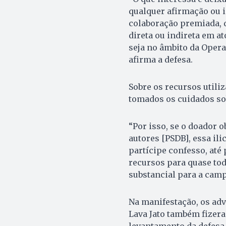
qualquer afirmação ou
colaboração premiada, 
direta ou indireta em a
seja no âmbito da Operaç
afirma a defesa.
Sobre os recursos util
tomados os cuidados sob
“Por isso, se o doador 
autores [PSDB], essa ili
partícipe confesso, até
recursos para quase to
substancial para a camp
Na manifestação, os ad
Lava Jato também fizer
levantamento da defesa 