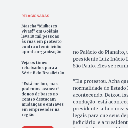
RELACIONADAS
Marcha “Mulheres
Vivas!” em Goiânia
leva 10 mil pessoas
às ruas em protesto
contra o feminicídio,
no Palácio do Planalto,
aponta organização
presidente Luiz Inácio 
Veja os times
São Paulo. Eles se reu
rebaixados para a
Série B do Brasileirão
“Ela protestou. Acha q
“Está melhor, mas
normalidade do Estado D
podemos avançar”:
donos de bares no
acontecendo. Deixou iss
Centro destacam
condução] está acontece
mudanças e entraves
presidente Lula nunca 
em empreender na
região
legais para que seus d
Judiciário, e a preside