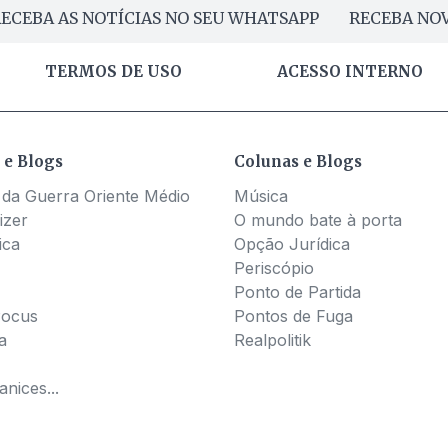
ECEBA AS NOTÍCIAS NO SEU WHATSAPP
RECEBA NOV
TERMOS DE USO
ACESSO INTERNO
 e Blogs
Colunas e Blogs
 da Guerra Oriente Médio
Música
izer
O mundo bate à porta
ica
Opção Jurídica
Periscópio
Ponto de Partida
Pocus
Pontos de Fuga
a
Realpolitik
nices...