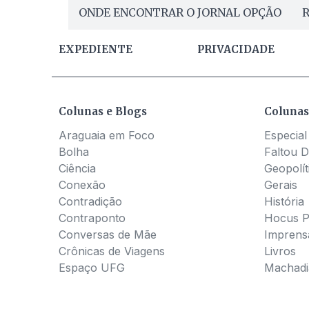
ONDE ENCONTRAR O JORNAL OPÇÃO
R
EXPEDIENTE
PRIVACIDADE
Colunas e Blogs
Colunas
Araguaia em Foco
Especial
Bolha
Faltou D
Ciência
Geopolít
Conexão
Gerais
Contradição
História
Contraponto
Hocus 
Conversas de Mãe
Imprens
Crônicas de Viagens
Livros
Espaço UFG
Machadia