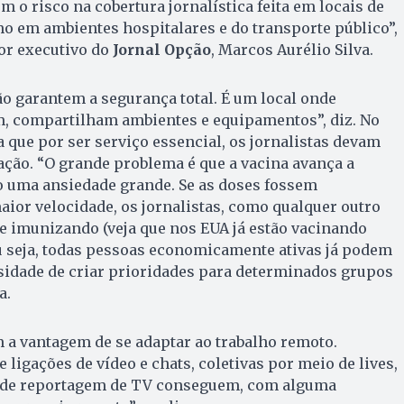
 o risco na cobertura jornalística feita em locais de
o em ambientes hospitalares e do transporte público”,
tor executivo do
Jornal Opção
, Marcos Aurélio Silva.
o garantem a segurança total. É um local onde
m, compartilham ambientes e equipamentos”, diz. No
a que por ser serviço essencial, os jornalistas devam
ação. “O grande problema é que a vacina avança a
o uma ansiedade grande. Se as doses fossem
ior velocidade, os jornalistas, como qualquer outro
 se imunizando (veja que nos EUA já estão vacinando
u seja, todas pessoas economicamente ativas já podem
sidade de criar prioridades para determinados grupos
a.
em a vantagem de se adaptar ao trabalho remoto.
 ligações de vídeo e chats, coletivas por meio de lives,
o de reportagem de TV conseguem, com alguma