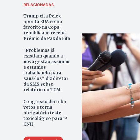
RELACIONADAS
Trump cita Pelé e
aponta EUA como
favorito na Copa;
republicano recebe
Prêmio da Paz da Fifa
“Problemas já
existiam quando a
nova gestão assumiu
e estamos
trabalhando para
saná-los”, diz diretor
da SMS sobre
relatório do TCM
Congresso derruba
vetos e torna
obrigatório teste
toxicológico para 1ª
CNH