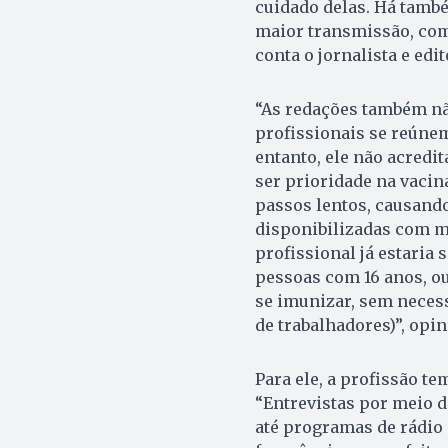
cuidado delas. Há também
maior transmissão, com
conta o jornalista e edi
“As redações também nã
profissionais se reúne
entanto, ele não acredit
ser prioridade na vacin
passos lentos, causand
disponibilizadas com ma
profissional já estaria
pessoas com 16 anos, o
se imunizar, sem neces
de trabalhadores)”, opin
Para ele, a profissão t
“Entrevistas por meio de
até programas de rádi