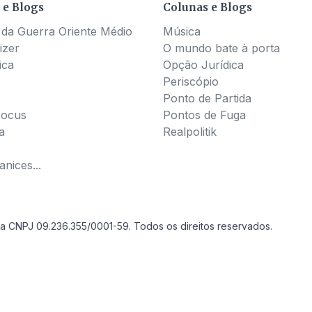
 e Blogs
Colunas e Blogs
 da Guerra Oriente Médio
Música
izer
O mundo bate à porta
ica
Opção Jurídica
Periscópio
Ponto de Partida
Pocus
Pontos de Fuga
a
Realpolitik
nices...
a CNPJ 09.236.355/0001-59. Todos os direitos reservados.