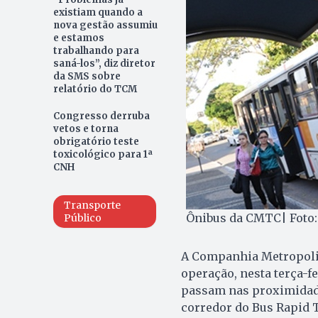
existiam quando a
nova gestão assumiu
e estamos
trabalhando para
saná-los”, diz diretor
da SMS sobre
relatório do TCM
Congresso derruba
vetos e torna
obrigatório teste
toxicológico para 1ª
CNH
Transporte
Ônibus da CMTC| Foto:
Público
A Companhia Metropoli
operação, nesta terça-fe
passam nas proximidade
corredor do Bus Rapid T