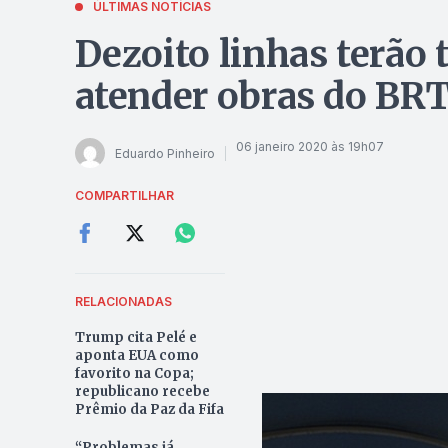
ÚLTIMAS NOTÍCIAS
Dezoito linhas terão 
atender obras do BR
06 janeiro 2020 às 19h07
Eduardo Pinheiro
COMPARTILHAR
RELACIONADAS
Trump cita Pelé e
aponta EUA como
favorito na Copa;
republicano recebe
Prêmio da Paz da Fifa
“Problemas já