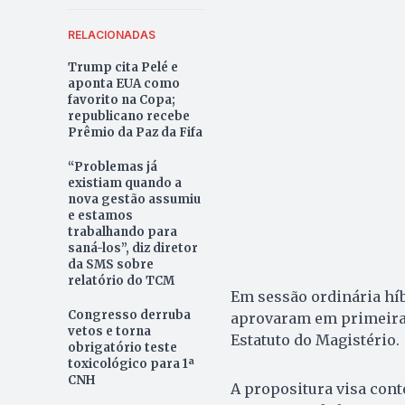
RELACIONADAS
Trump cita Pelé e
aponta EUA como
favorito na Copa;
republicano recebe
Prêmio da Paz da Fifa
“Problemas já
existiam quando a
nova gestão assumiu
e estamos
trabalhando para
saná-los”, diz diretor
da SMS sobre
relatório do TCM
Em sessão ordinária híb
Congresso derruba
aprovaram em primeira vo
vetos e torna
Estatuto do Magistério.
obrigatório teste
toxicológico para 1ª
CNH
A propositura visa cont