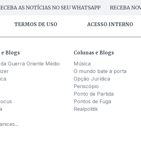
ECEBA AS NOTÍCIAS NO SEU WHATSAPP
RECEBA NOV
TERMOS DE USO
ACESSO INTERNO
 e Blogs
Colunas e Blogs
 da Guerra Oriente Médio
Música
izer
O mundo bate à porta
ica
Opção Jurídica
Periscópio
Ponto de Partida
Pocus
Pontos de Fuga
a
Realpolitik
nices...