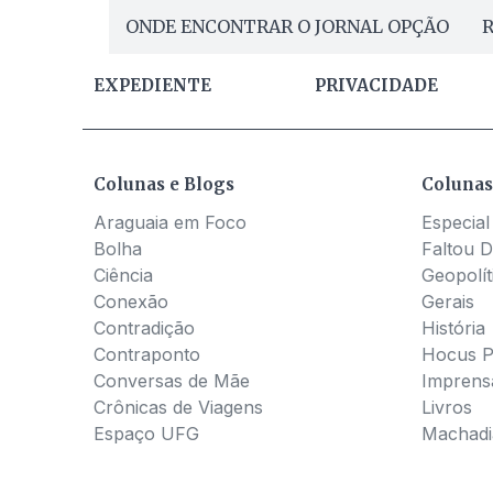
ONDE ENCONTRAR O JORNAL OPÇÃO
R
EXPEDIENTE
PRIVACIDADE
Colunas e Blogs
Colunas
Araguaia em Foco
Especial
Bolha
Faltou D
Ciência
Geopolít
Conexão
Gerais
Contradição
História
Contraponto
Hocus 
Conversas de Mãe
Imprens
Crônicas de Viagens
Livros
Espaço UFG
Machadia