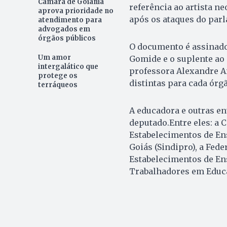
Câmara de Goiânia
referência ao artista n
aprova prioridade no
após os ataques do par
atendimento para
advogados em
órgãos públicos
O documento é assinado
Um amor
Gomide e o suplente ao 
intergalático que
professora Alexandre A
protege os
distintas para cada órgã
terráqueos
A educadora e outras e
deputado.Entre eles: a
Estabelecimentos de Ens
Goiás (Sindipro), a Fed
Estabelecimentos de Ens
Trabalhadores em Educaç