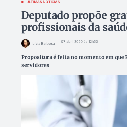
ÚLTIMAS NOTÍCIAS
Deputado propõe grat
profissionais da saúd
07 abril 2020 às 12h50
Lívia Barbosa
Propositura é feita no momento em que P
servidores