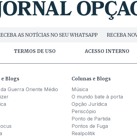
ECEBA AS NOTÍCIAS NO SEU WHATSAPP
RECEBA NOV
TERMOS DE USO
ACESSO INTERNO
 e Blogs
Colunas e Blogs
 da Guerra Oriente Médio
Música
izer
O mundo bate à porta
ica
Opção Jurídica
Periscópio
Ponto de Partida
Pocus
Pontos de Fuga
a
Realpolitik