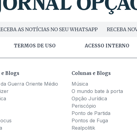
ECEBA AS NOTÍCIAS NO SEU WHATSAPP
RECEBA NOV
TERMOS DE USO
ACESSO INTERNO
 e Blogs
Colunas e Blogs
 da Guerra Oriente Médio
Música
izer
O mundo bate à porta
ica
Opção Jurídica
Periscópio
Ponto de Partida
Pocus
Pontos de Fuga
a
Realpolitik