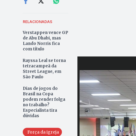
RELACIONADAS
Verstappen vence GP
de Abu Dhabi, mas
Lando Norris fica
com título
Rayssa Leal se torna
tetracampeã da
Street League, em
São Paulo
Dias de jogos do
Brasil na Copa
podem render folga
no trabalho?
Especialista tira
dúvidas
Força da igreja