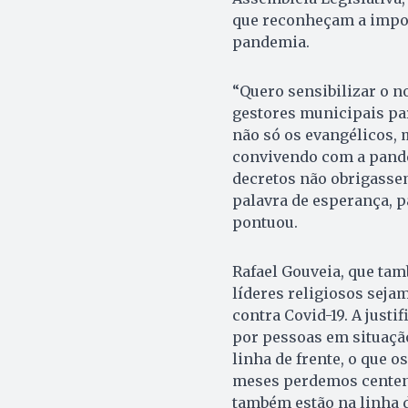
que reconheçam a import
pandemia.
“Quero sensibilizar o 
gestores municipais pa
não só os evangélicos, 
convivendo com a pande
decretos não obrigassem
palavra de esperança, p
pontuou.
Rafael Gouveia, que tam
líderes religiosos seja
contra Covid-19. A justi
por pessoas em situação
linha de frente, o que 
meses perdemos centena
também estão na linha 