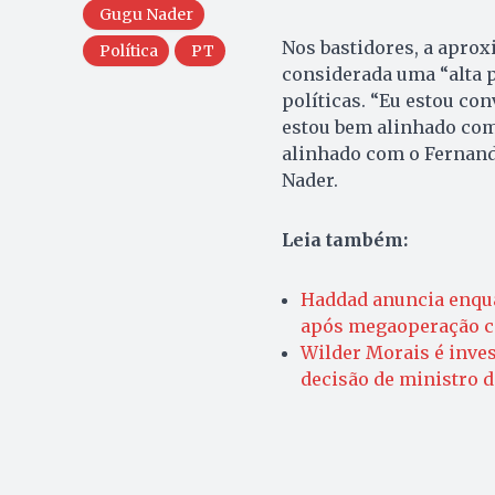
Gugu Nader
Nos bastidores, a aprox
Política
PT
considerada uma “alta p
políticas. “Eu estou co
estou bem alinhado com
alinhado com o Fernando
Nader.
Leia também:
Haddad anuncia enqua
após megaoperação c
Wilder Morais é inve
decisão de ministro 