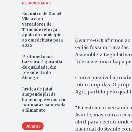
RELACIONADAS
Encontro de Daniel
Vilela com
vereadores de
Trindade reforça
apoio do município
(Avante-GO) afirmou ao
ao emedebista para
2026
Goiás fossem travadas. 
Assembleia Legislativa 
Profimed não é
liderasse uma chapa pe
barreira, é garantia
de qualidade, diz
presidente do
Com a possível aproxim
Simego
interrompidas. O própri
Justiça de Jataí
Agir, partido pelo qual f
suspende júri de
homem que virou réu
por matar namorada
“Eu estou conversando c
e filmar ato
Avante, mas com a recu
abril para decidir onde
Avante
nacional do Avante com