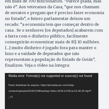
em mais de 700 funcionários. “Parece piada, mas
não é”. Aos veteranos da Casa, “que nos chamam
de novatos e pregam que é preciso fazer economia
no Estado”, o futuro parlamentar deixou um
recado: “a economia tem que começar dentro de
casa . Se o senhores [os deputados] acabarem com
a farra com o dinheiro público, facilmente
conseguirão economizar mais de R$ 10 milhões.
[…] muito dinheiro é jogado fora para manter o
luxo e a vaidade de deputados que não
representam a população do Estado de Goiás”,
finalizou. Veja o vídeo na íntegra:
Tocador
Media error: Format(s) not supported or source(s) not found
de
Fazer download do arquivo: https://jornalopcao.com.br/wp-
vídeo
content/uploads/2018/12/WhatsApp-Video-2018-12-08-at-10.48.45.mp4?
_=1