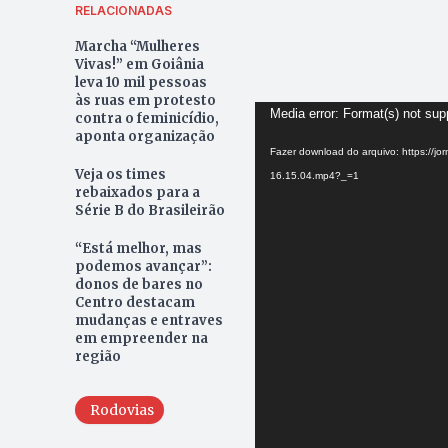
RELACIONADAS
Marcha “Mulheres
Vivas!” em Goiânia
leva 10 mil pessoas
às ruas em protesto
Media error: Format(s) not sup
contra o feminicídio,
aponta organização
Fazer download do arquivo: https://j
Veja os times
16.15.04.mp4?_=1
rebaixados para a
Série B do Brasileirão
“Está melhor, mas
podemos avançar”:
donos de bares no
Centro destacam
mudanças e entraves
em empreender na
região
Rodovias