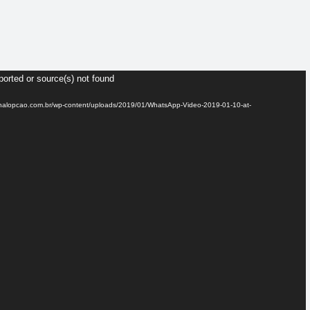
Tocador
de
vídeo
ported or source(s) not found
ornalopcao.com.br/wp-content/uploads/2019/01/WhatsApp-Video-2019-01-10-at-