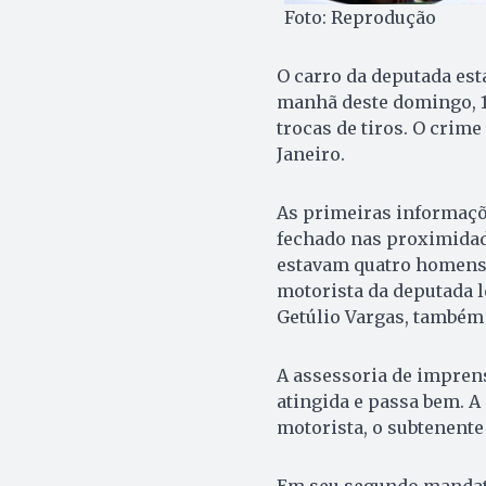
Foto: Reprodução
O carro da deputada est
manhã deste domingo, 13
trocas de tiros. O crime
Janeiro.
As primeiras informaçõe
fechado nas proximidad
estavam quatro homens 
motorista da deputada l
Getúlio Vargas, também 
A assessoria de impren
atingida e passa bem. 
motorista, o subtenent
Em seu segundo mandato