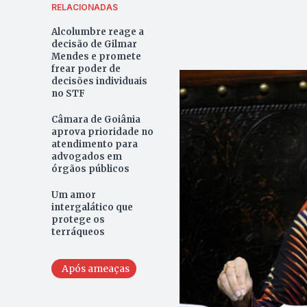
RELACIONADAS
Alcolumbre reage a
decisão de Gilmar
Mendes e promete
frear poder de
decisões individuais
no STF
Câmara de Goiânia
aprova prioridade no
atendimento para
advogados em
órgãos públicos
Um amor
intergalático que
protege os
terráqueos
Após ameaças