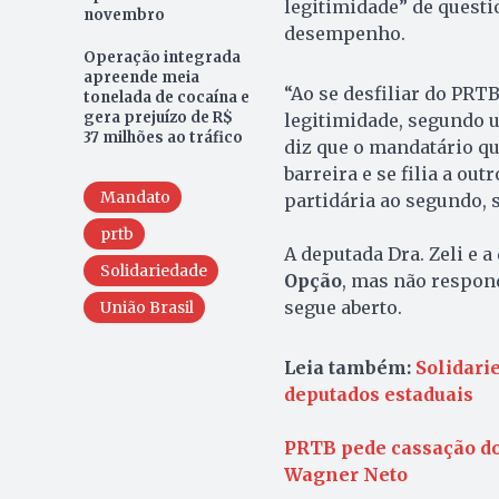
legitimidade” de questi
novembro
desempenho.
Operação integrada
apreende meia
“Ao se desfiliar do PRTB
tonelada de cocaína e
gera prejuízo de R$
legitimidade, segundo u
37 milhões ao tráfico
diz que o mandatário que
barreira e se filia a out
Mandato
partidária ao segundo, 
prtb
A deputada Dra. Zeli e 
Solidariedade
Opção
, mas não respon
segue aberto.
União Brasil
Leia também:
Solidari
deputados estaduais
PRTB pede cassação do
Wagner Neto