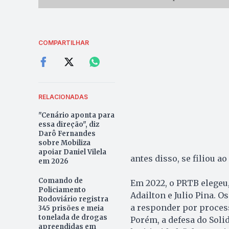
COMPARTILHAR
RELACIONADAS
"Cenário aponta para
essa direção", diz
Darô Fernandes
sobre Mobiliza
apoiar Daniel Vilela
antes disso, se filiou ao
em 2026
Comando de
Em 2022, o PRTB elegeu,
Policiamento
Adailton e Julio Pina. O
Rodoviário registra
a responder por processo
345 prisões e meia
tonelada de drogas
Porém, a defesa do Soli
apreendidas em