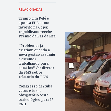
RELACIONADAS
Trump cita Pelé e
aponta EUA como
favorito na Copa;
republicano recebe
Prêmio da Paz da Fifa
“Problemas já
existiam quando a
nova gestão assumiu
e estamos
trabalhando para
saná-los”, diz diretor
da SMS sobre
relatório do TCM
Congresso derruba
vetos e torna
obrigatório teste
toxicológico para 1ª
CNH