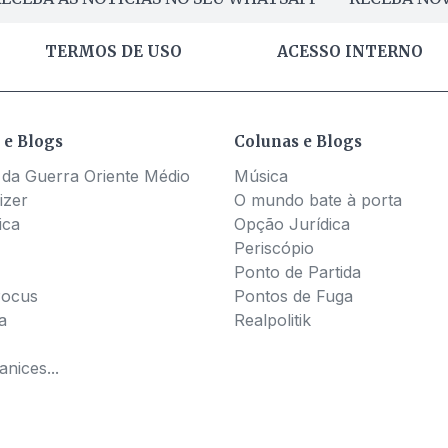
TERMOS DE USO
ACESSO INTERNO
 e Blogs
Colunas e Blogs
 da Guerra Oriente Médio
Música
izer
O mundo bate à porta
ica
Opção Jurídica
Periscópio
Ponto de Partida
Pocus
Pontos de Fuga
a
Realpolitik
nices...