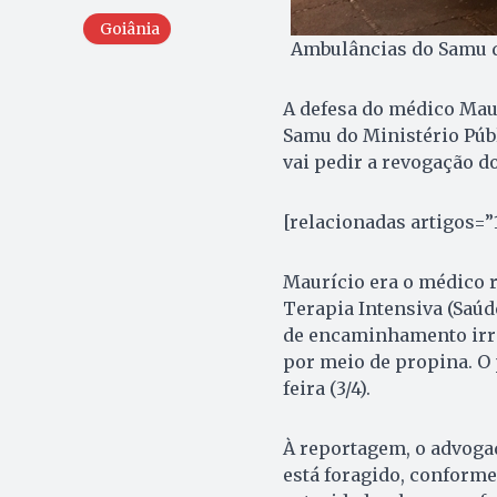
Goiânia
Ambulâncias do Samu d
A defesa do médico Maur
Samu do Ministério Púb
vai pedir a revogação d
[relacionadas artigos=”
Maurício era o médico r
Terapia Intensiva (Saúd
de encaminhamento irre
por meio de propina. O 
feira (3/4).
À reportagem, o advoga
está foragido, conforme 