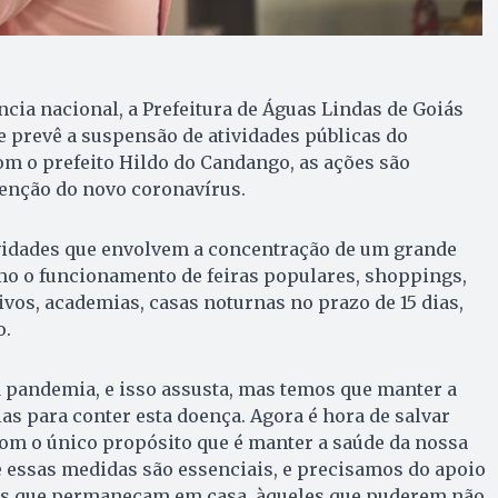
ia nacional, a Prefeitura de Águas Lindas de Goiás
 prevê a suspensão de atividades públicas do
m o prefeito Hildo do Candango, as ações são
tenção do novo coronavírus.
ividades que envolvem a concentração de um grande
o o funcionamento de feiras populares, shoppings,
ivos, academias, casas noturnas no prazo de 15 dias,
o.
 pandemia, e isso assusta, mas temos que manter a
ias para conter esta doença. Agora é hora de salvar
om o único propósito que é manter a saúde da nossa
 essas medidas são essenciais, e precisamos do apoio
s que permaneçam em casa, àqueles que puderem não