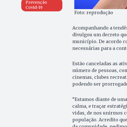
Prevenção
Covid-19
Foto: reprodução
Acompanhando a tendênc
divulgou um decreto que
município. De acordo co
necessárias para a con
Estão canceladas as at
número de pessoas, com
cinemas, clubes recreat
podendo ser prorrogad
“Estamos diante de uma
calma, e traçar estratég
vidas, de nos unirmos c
população. Acredito que
da comunidade, pedimo