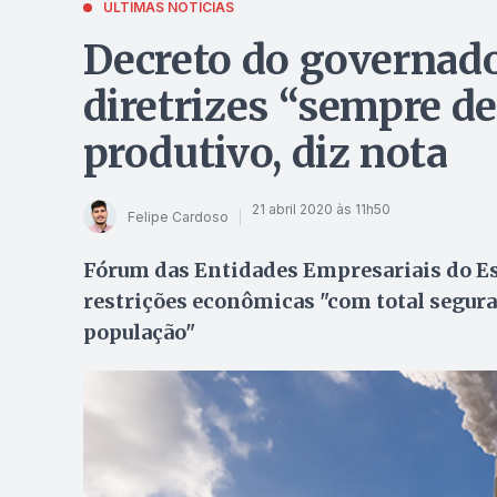
ÚLTIMAS NOTÍCIAS
Decreto do governado
diretrizes “sempre de
produtivo, diz nota
21 abril 2020 às 11h50
Felipe Cardoso
Fórum das Entidades Empresariais do Est
restrições econômicas "com total seguran
população"