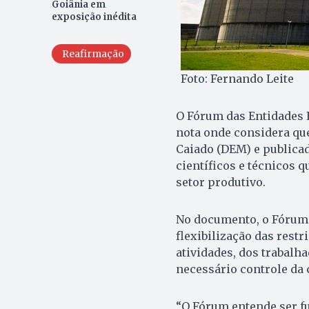
Goiânia em
exposição inédita
Reafirmação
Foto: Fernando Leite
O Fórum das Entidades 
nota onde considera qu
Caiado (DEM) e publicad
científicos e técnicos 
setor produtivo.
No documento, o Fórum 
flexibilização das rest
atividades, dos trabalh
necessário controle da 
“O Fórum entende ser f