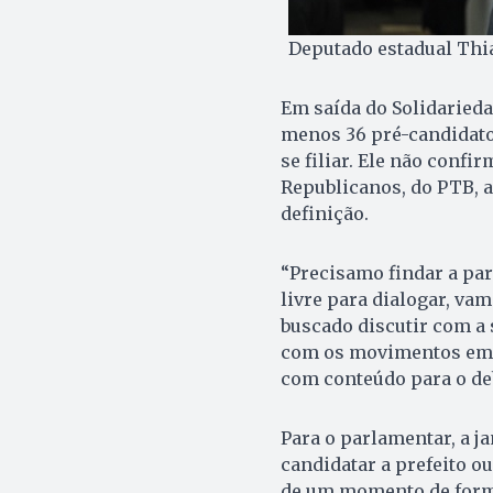
Deputado estadual Thia
Em saída do Solidarieda
menos 36 pré-candidato
se filiar. Ele não confi
Republicanos, do PTB, a
definição.
“Precisamo findar a part
livre para dialogar, va
buscado discutir com a 
com os movimentos em G
com conteúdo para o deb
Para o parlamentar, a j
candidatar a prefeito o
de um momento de forma