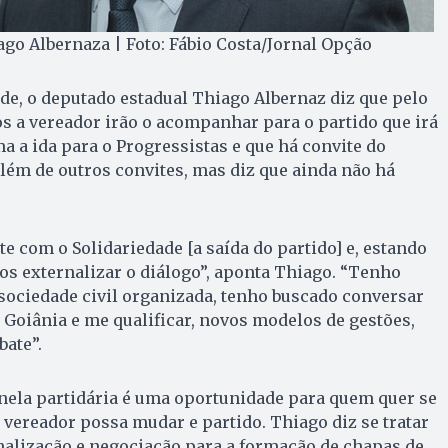
go Albernaza | Foto: Fábio Costa/Jornal Opção
de, o deputado estadual Thiago Albernaz diz que pelo
s a vereador irão o acompanhar para o partido que irá
rma a ida para o Progressistas e que há convite do
lém de outros convites, mas diz que ainda não há
e com o Solidariedade [a saída do partido] e, estando
mos externalizar o diálogo”, aponta Thiago. “Tenho
sociedade civil organizada, tenho buscado conversar
oiânia e me qualificar, novos modelos de gestões,
ate”.
anela partidária é uma oportunidade para quem quer se
u vereador possa mudar e partido. Thiago diz se tratar
lização e negociação para a formação de chapas de