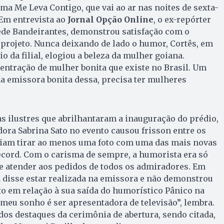
a Me Leva Contigo, que vai ao ar nas noites de sexta-
 Em entrevista ao
Jornal Opção Online
, o ex-repórter
de Bandeirantes, demonstrou satisfação com o
projeto. Nunca deixando de lado o humor, Cortês, em
o da filial, elogiou a beleza da mulher goiana.
entração de mulher bonita que existe no Brasil. Um
a emissora bonita dessa, precisa ter mulheres
as ilustres que abrilhantaram a inauguração do prédio,
ora Sabrina Sato no evento causou frisson entre os
iam tirar ao menos uma foto com uma das mais novas
ecord. Com o carisma de sempre, a humorista era só
de atender aos pedidos de todos os admiradores. Em
pa disse estar realizada na emissora e não demonstrou
em relação à sua saída do humorístico Pânico na
 meu sonho é ser apresentadora de televisão”, lembra.
os destaques da cerimônia de abertura, sendo citada,