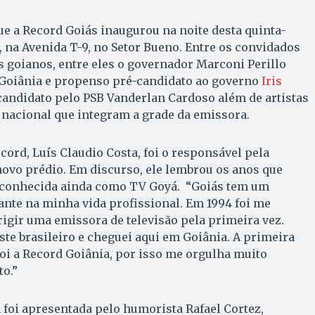
ue a Record Goiás inaugurou na noite desta quinta-
e, na Avenida T-9, no Setor Bueno. Entre os convidados
s goianos, entre eles o governador Marconi Perillo
e Goiânia e propenso pré-candidato ao governo
Iris
-candidato pelo PSB Vanderlan Cardoso além de artistas
 nacional que integram a grade da emissora.
cord, Luís Claudio Costa, foi o responsável pela
novo prédio. Em discurso, ele lembrou os anos que
al, conhecida ainda como TV Goyá. “Goiás tem um
nte na minha vida profissional. Em 1994 foi me
rigir uma emissora de televisão pela primeira vez.
te brasileiro e cheguei aqui em Goiânia. A primeira
foi a Record Goiânia, por isso me orgulha muito
o.”
 foi apresentada pelo humorista Rafael Cortez,