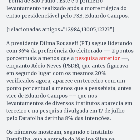
“Folha de São Paulo”. Este é o primeiro
levantamento realizado após a morte trágica do
então presidenciável pelo PSB, Eduardo Campos.
[relacionadas artigos=”12984,13005,12723″]
A presidente Dilma Rousseff (PT) segue liderando
com 36% da preferência do eleitorado –– 2 pontos
porcentuais a menos que a
pesquisa anterior
––,
enquanto Aécio Neves (PSDB), que antes figurava
em segundo lugar com os mesmos 20%
verificados agora, aparece em terceiro com um
ponto porcentual a menos que a pessebista, antes
vice de Eduardo Campos –– que nos
levantamentos de diversos institutos aparecia em
terceiro e na pesquisa divulgada em 17 de julho
pelo Datafolha detinha 8% das intenções.
Os números mostram, segundo o Instituto
Datafolha, que a entrada de Marina Silva na