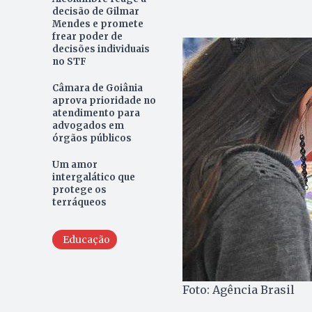
decisão de Gilmar
Mendes e promete
frear poder de
decisões individuais
no STF
Câmara de Goiânia
aprova prioridade no
atendimento para
advogados em
órgãos públicos
Um amor
intergalático que
protege os
terráqueos
Educação
Foto: Agência Brasil