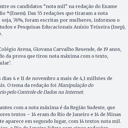
ntre os candidatos “nota mil” na redação do Exame
o *(Enem). Das 55 redações que tiraram a nota
 seja, 76%, foram escritas por mulheres, informou o
studos e Pesquisas Educacionais Anísio Teixeira (Inep),
.
Colégio Arena, Giovana Carvalho Resende, de 19 anos,
do da prova que tirou nota máxima com o texto,
lar’.
 dias 4 e 11 de novembro a mais de 4,1 milhões de
ís. O tema da redação foi
Manipulação do
o pelo Controle de Dados na Internet
.
antes com a nota máxima é da Região Sudeste, que
res textos – 14 eram do Rio de Janeiro e 14 de Minas
te aparece em segundo lugar, com 14 textos nota mil.
os, o Rio de Janeiro lidera com cinco redações,