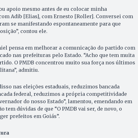
tou apoio mesmo antes de eu colocar minha
com Adib [Elias], com Ernesto [Roller]. Conversei com
oram se manifestando espontaneamente para que
sição”, contou ele.
aniel pensa em melhorar a comunicação do partido com
focado nas prefeituras pelo Estado. “Acho que tem muita
artido. O PMDB concentrou muito sua força nos últimos
itana”, admitiu.
 disso nas eleições estaduais, reduzimos bancada
cada federal, reduzimos a própria competitividade
vernador do nosso Estado”, lamentou, emendando em
ão tem dúvidas de que “O PMDB vai ser, de novo, o
ger prefeitos em Goiás”.
tura