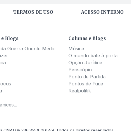
TERMOS DE USO
ACESSO INTERNO
 e Blogs
Colunas e Blogs
 da Guerra Oriente Médio
Música
izer
O mundo bate à porta
ica
Opção Jurídica
Periscópio
Ponto de Partida
Pocus
Pontos de Fuga
a
Realpolitik
nices...
a CNPJ 09.236.355/0001-59. Todos os direitos reservados.