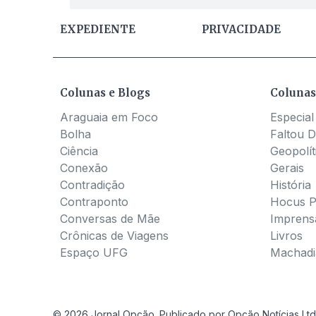
EXPEDIENTE
PRIVACIDADE
Colunas e Blogs
Colunas
Araguaia em Foco
Especial
Bolha
Faltou D
Ciência
Geopolít
Conexão
Gerais
Contradição
História
Contraponto
Hocus 
Conversas de Mãe
Imprens
Crônicas de Viagens
Livros
Espaço UFG
Machadia
© 2026 Jornal Opção. Publicado por Opção Notícias Ltd