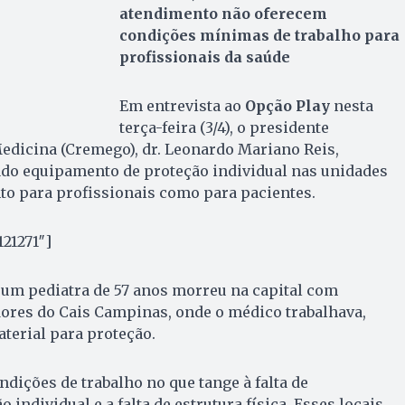
atendimento não oferecem
condições mínimas de trabalho para
profissionais da saúde
Em entrevista ao
Opção Play
nesta
terça-feira (3/4), o presidente
edicina (Cremego), dr. Leonardo Mariano Reis,
ado equipamento de proteção individual nas unidades
nto para profissionais como para pacientes.
121271″]
 um pediatra de 57 anos morreu na capital com
dores do Cais Campinas, onde o médico trabalhava,
terial para proteção.
ndições de trabalho no que tange à falta de
individual e a falta de estrutura física. Esses locais