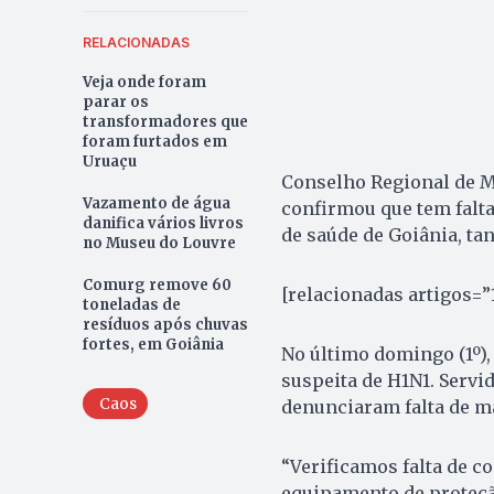
RELACIONADAS
Veja onde foram
parar os
transformadores que
foram furtados em
Uruaçu
Conselho Regional de M
Vazamento de água
confirmou que tem falt
danifica vários livros
de saúde de Goiânia, ta
no Museu do Louvre
Comurg remove 60
[relacionadas artigos=”
toneladas de
resíduos após chuvas
fortes, em Goiânia
No último domingo (1º),
suspeita de H1N1. Servi
Caos
denunciaram falta de ma
“Verificamos falta de co
equipamento de proteção 