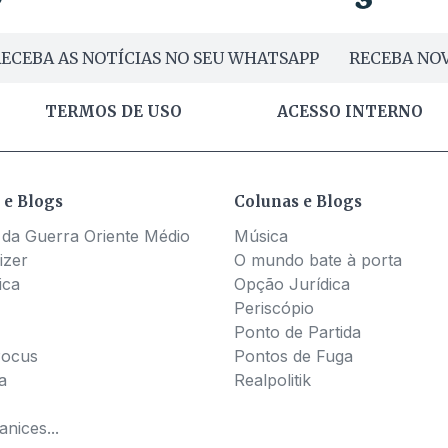
ECEBA AS NOTÍCIAS NO SEU WHATSAPP
RECEBA NOV
TERMOS DE USO
ACESSO INTERNO
 e Blogs
Colunas e Blogs
 da Guerra Oriente Médio
Música
izer
O mundo bate à porta
ica
Opção Jurídica
Periscópio
Ponto de Partida
Pocus
Pontos de Fuga
a
Realpolitik
nices...