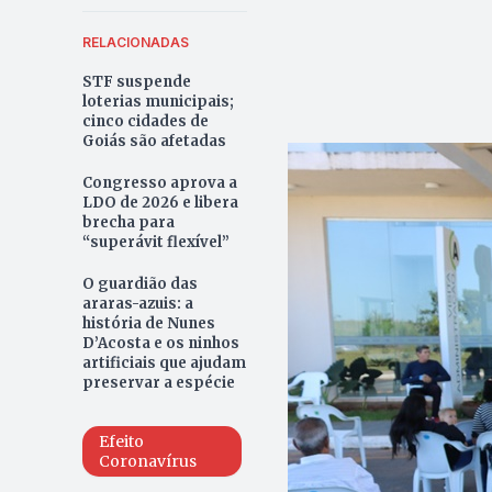
RELACIONADAS
STF suspende
loterias municipais;
cinco cidades de
Goiás são afetadas
Congresso aprova a
LDO de 2026 e libera
brecha para
“superávit flexível”
O guardião das
araras-azuis: a
história de Nunes
D’Acosta e os ninhos
artificiais que ajudam
preservar a espécie
Efeito
Coronavírus