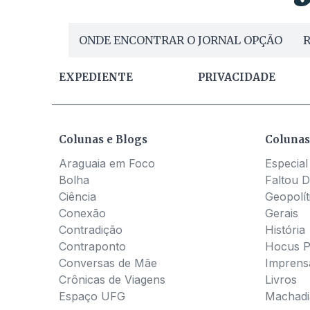
ONDE ENCONTRAR O JORNAL OPÇÃO
R
EXPEDIENTE
PRIVACIDADE
Colunas e Blogs
Colunas
Araguaia em Foco
Especial
Bolha
Faltou D
Ciência
Geopolít
Conexão
Gerais
Contradição
História
Contraponto
Hocus 
Conversas de Mãe
Imprens
Crônicas de Viagens
Livros
Espaço UFG
Machadia