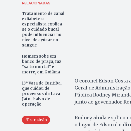
RELACIONADAS
Tratamento de canal
e diabetes:
especialista explica
se o cuidado bucal
pode influenciar no
nível de açúcar no
sangue
Homem sobe em
banco de praça, faz
"salto mortal” e
morre, em Goiânia
O coronel Edson Costa an
13ª Vara de Curitiba,
Geral de Administração 
que cuidou de
processos da Lava
Pública Rodney Miranda 
Jato, é alvo de
junto ao governador Ro
operação
Rodney ainda explicou q
Transição
o lugar de Edson é o di