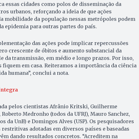
oca essas cidades como polos de disseminação da
ros urbanos, reforçando a ideia de que ações
 da mobilidade da população nessas metrópoles podem
da epidemia para outras partes do país.
plementação das ações pode implicar repercussões
ro crescente de óbitos e aumento substancial da
le da transmissão, em médio e longo prazos. Por isso,
s fiquem em casa. Reiteramos a importância da ciência
da humana”, conclui a nota.
íntegra
ada pelos cientistas Afrânio Kritski, Guilherme
, Roberto Medronho (todos da UFRJ), Mauro Sanchez,
s da UnB) e Domingos Alves (USP). Os pesquisadores
 restritivas adotadas em diversos países e baseadas
vêm dando resultados concretos. “Acreditem na