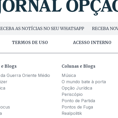
ECEBA AS NOTÍCIAS NO SEU WHATSAPP
RECEBA NOV
TERMOS DE USO
ACESSO INTERNO
 e Blogs
Colunas e Blogs
 da Guerra Oriente Médio
Música
izer
O mundo bate à porta
ica
Opção Jurídica
Periscópio
Ponto de Partida
Pocus
Pontos de Fuga
a
Realpolitik