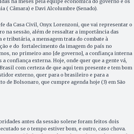
das há meses pela equipe econômica do governo e os
a ( Câmara) e Davi Alcolumbre (Senado).
e da Casa Civil, Onyx Lorenzoni, que vai representar o
ro na sessão, além de ressaltar a importância das
 e tributária, a mensagem trata do combate à
pção e do fortalecimento da imagem do país no
mos, no primeiro ano [de governo], a confiança interna
 a confiança externa. Hoje, onde quer que a gente vá,
Brasil com certeza de que aqui tem presente e tem bom
stidor externo, quer para o brasileiro e para a
xto de Bolsonaro, que cumpre agenda hoje (3) em São
oridades antes da sessão solene foram feitos dois
xecutado se o tempo estiver bom, e outro, caso chova.