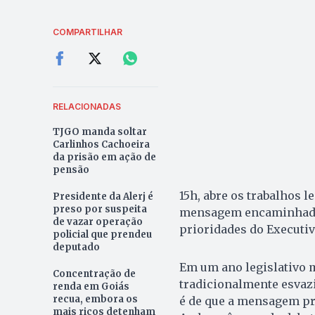
COMPARTILHAR
RELACIONADAS
TJGO manda soltar
Carlinhos Cachoeira
da prisão em ação de
pensão
15h, abre os trabalhos l
Presidente da Alerj é
preso por suspeita
mensagem encaminhada 
de vazar operação
prioridades do Executiv
policial que prendeu
deputado
Em um ano legislativo m
Concentração de
tradicionalmente esvaz
renda em Goiás
recua, embora os
é de que a mensagem pri
mais ricos detenham