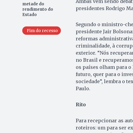
Ambas vêm sendo debati
metade do
presidentes Rodrigo Mai
rendimento do
Estado
Segundo o ministro-chef
Fim do recesso
presidente Jair Bolsona
reformas administrativa
criminalidade, à corru
exterior. “Nós recupera
no Brasil e recuperamos
os países olham para o 
futuro, quer para o inve
sociedade”, lembra o te
Paulo.
Rito
Para recepcionar as aut
roteiros: um para ser e