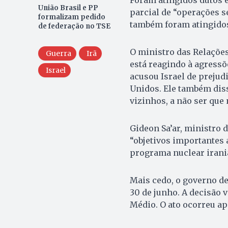
União Brasil e PP
parcial de “operações s
formalizam pedido
também foram atingido
de federação no TSE
O ministro das Relações
Guerra
Irã
está reagindo à agressõ
Israel
acusou Israel de prejud
Unidos. Ele também diss
vizinhos, a não ser que 
Gideon Sa’ar, ministro d
“objetivos importantes 
programa nuclear irani
Mais cedo, o governo de
30 de junho. A decisão 
Médio. O ato ocorreu ap