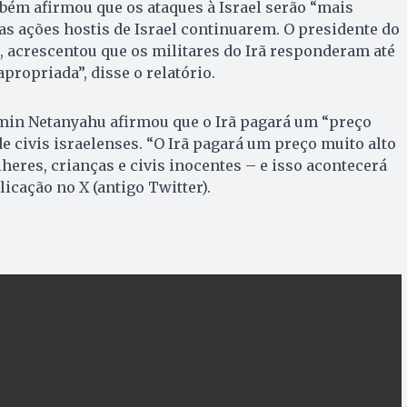
bém afirmou que os ataques à Israel serão “mais
 as ações hostis de Israel continuarem. O presidente do
 acrescentou que os militares do Irã responderam até
apropriada”, disse o relatório.
amin Netanyahu afirmou que o Irã pagará um “preço
de civis israelenses. “O Irã pagará um preço muito alto
heres, crianças e civis inocentes – e isso acontecerá
icação no X (antigo Twitter).