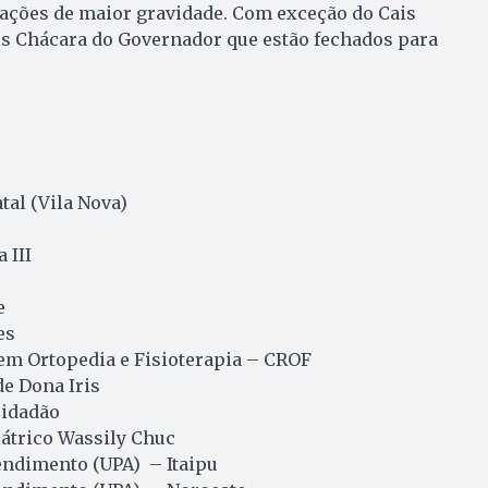
uações de maior gravidade. Com exceção do Cais
is Chácara do Governador que estão fechados para
tal (Vila Nova)
 III
e
es
em Ortopedia e Fisioterapia – CROF
e Dona Iris
Cidadão
iátrico Wassily Chuc
endimento (UPA) – Itaipu