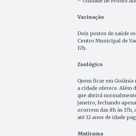
– Unidade de Pronto At
Vacinação
Dois postos de saúde e
Centro Municipal de Vac
17h.
Zoológico
Quem ficar em Goiânia n
a cidade oferece. Além 
que abrirá normalmente 
janeiro, fechando apena
ocorrem das 8h às 17h, a
até 12 anos de idade pag
Mutirama