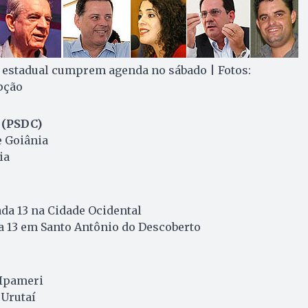
 estadual cumprem agenda no sábado | Fotos:
pção
 (PSDC)
e Goiânia
ia
da 13 na Cidade Ocidental
a 13 em Santo Antônio do Descoberto
 Ipameri
 Urutaí