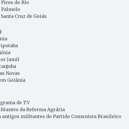
 Pires do Rio
m Palmelo
m Santa Cruz de Goiás
)
nia
ripotaba
mínia
sor Jamil
canjuba
das Novas
 em Goiânia
ograma de TV
litantes da Reforma Agrária
antigos militantes do Partido Comunista Brasileiro