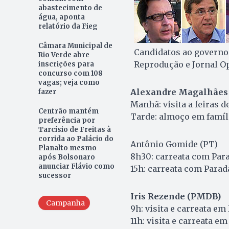
abastecimento de
água, aponta
relatório da Fieg
Câmara Municipal de
Candidatos ao governo
Rio Verde abre
Reprodução e Jornal O
inscrições para
concurso com 108
vagas; veja como
Alexandre Magalhães
fazer
Manhã: visita a feiras d
Centrão mantém
Tarde: almoço em famíl
preferência por
Tarcísio de Freitas à
corrida ao Palácio do
Antônio Gomide (PT)
Planalto mesmo
8h30: carreata com Para
após Bolsonaro
anunciar Flávio como
15h: carreata com Parad
sucessor
Iris Rezende (PMDB)
Campanha
9h: visita e carreata em
11h: visita e carreata em